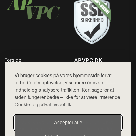
Forside
APVPC.DK
Produkter
Tlf. 78768672
Top Rabatter
Vi bruger cookies på vores hjemmeside for at
Mail:
hej@want.dk
Blog
forbedre din oplevelse, vise mere relevant
Kontakt
indhold og analysere trafikken. Kort sagt: for at
Cookie- og privatlivspolitik
siden fungerer bedre – ikke for at være irriterende.
Cookie- og privatlivspolitik.
Denne side er en del af want.dk, der udgiver en række
Accepter alle
hjemmesider med præsentation af forskellige produkter fra
diverse webshops. Der sælges ikke varer fra denne side - vi