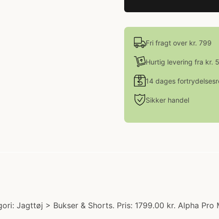
Fri fragt over kr. 799
Hurtig levering fra kr. 
14 dages fortrydelsesr
Sikker handel
ri: Jagttøj > Bukser & Shorts. Pris: 1799.00 kr. Alpha Pro