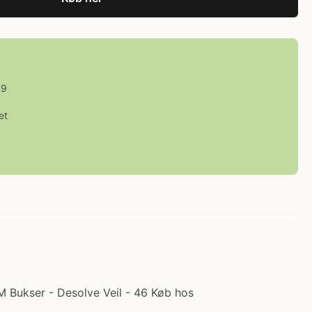
59
et
 M Bukser - Desolve Veil - 46 Køb hos