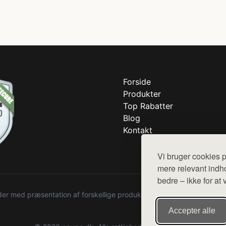
Forside
Produkter
Top Rabatter
Blog
Kontakt
Vi bruger cookies p
mere relevant indho
bedre – ikke for at 
r med præsentation af forskellige produkter fra diverse webshops. De
Accepter alle