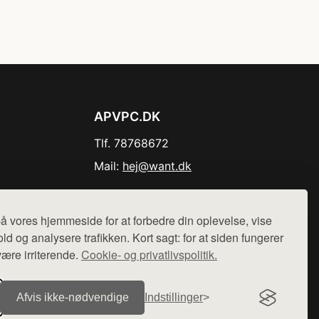
APVPC.DK
Tlf. 78768672
Mail:
hej@want.dk
Cookie- og privatlivspolitik
å vores hjemmeside for at forbedre din oplevelse, vise
ld og analysere trafikken. Kort sagt: for at siden fungerer
være irriterende.
Cookie- og privatlivspolitik.
r sælges ikke varer fra denne side - vi henviser til de shops,
Afvis ikke‑nødvendige
Indstillinger