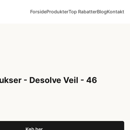
Forside
Produkter
Top Rabatter
Blog
Kontakt
ukser - Desolve Veil - 46
Køb her