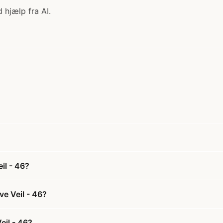
 hjælp fra AI.
il - 46?
ve Veil - 46?
eil - 46?