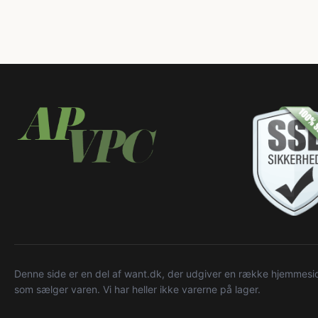
Denne side er en del af want.dk, der udgiver en række hjemmeside
som sælger varen. Vi har heller ikke varerne på lager.