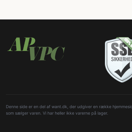
Denne side er en del af want.dk, der udgiver en række hjemmeside
som sælger varen. Vi har heller ikke varerne på lager.