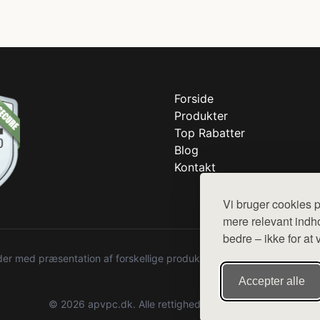
Forside
Produkter
Top Rabatter
Blog
Kontakt
Vi bruger cookies p
mere relevant indho
bedre – ikke for at 
r med præsentation af forskellige produkter fra diverse webshops. De
Accepter alle
© 2026 apvpc.dk. Alle rettigheder forbeholdes.