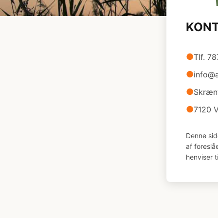
KON
●
Tlf. 7
●
info@
●
Skræn
●
7120 V
Denne sid
af foresl
henviser t