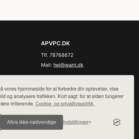
APVPC.DK
Tlf. 78768672
Mail:
hej@want.dk
Cookie- og privatlivspolitik
å vores hjemmeside for at forbedre din oplevelse, vise
ld og analysere trafikken. Kort sagt: for at siden fungerer
være irriterende.
Cookie- og privatlivspolitik.
r sælges ikke varer fra denne side - vi henviser til de shops,
Afvis ikke‑nødvendige
Indstillinger