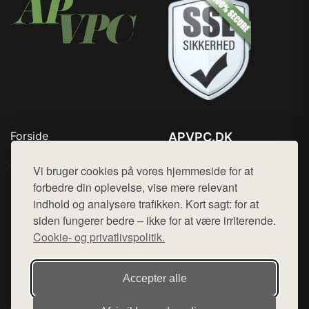
Forside
APVPC.DK
Produkter
Tlf. 78768672
Top Rabatter
Vi bruger cookies på vores hjemmeside for at
Mail:
hej@want.dk
Blog
forbedre din oplevelse, vise mere relevant
Kontakt
indhold og analysere trafikken. Kort sagt: for at
Cookie- og privatlivspolitik
siden fungerer bedre – ikke for at være irriterende.
Cookie- og privatlivspolitik.
Denne side er en del af want.dk, der udgiver en række
Accepter alle
hjemmesider med præsentation af forskellige produkter fra
diverse webshops. Der sælges ikke varer fra denne side - vi