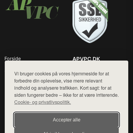
Forside
APVPC.DK
Produkter
Tlf. 78768672
Top Rabatter
Vi bruger cookies på vores hjemmeside for at
Mail:
hej@want.dk
Blog
forbedre din oplevelse, vise mere relevant
Kontakt
indhold og analysere trafikken. Kort sagt: for at
Cookie- og privatlivspolitik
siden fungerer bedre – ikke for at være irriterende.
Cookie- og privatlivspolitik.
Denne side er en del af want.dk, der udgiver en række
Accepter alle
hjemmesider med præsentation af forskellige produkter fra
diverse webshops. Der sælges ikke varer fra denne side - vi