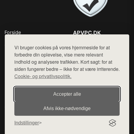
Forside
APVPC.DK
Produkter
Tlf. 78768672
Top Rabatter
Vi bruger cookies på vores hjemmeside for at
Mail:
hej@want.dk
Blog
forbedre din oplevelse, vise mere relevant
Kontakt
indhold og analysere trafikken. Kort sagt: for at
Cookie- og privatlivspolitik
siden fungerer bedre – ikke for at være irriterende.
Cookie- og privatlivspolitik.
Denne side er en del af want.dk, der udgiver en række
Accepter alle
hjemmesider med præsentation af forskellige produkter fra
diverse webshops. Der sælges ikke varer fra denne side - vi
Afvis ikke‑nødvendige
henviser til de shops, som sælger varen. Vi har heller ikke
varerne på lager.
Indstillinger
© 2026 apvpc.dk. Alle rettigheder forbeholdes.