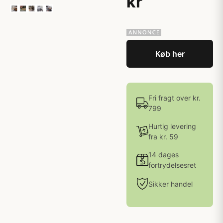
kr
Køb her
Fri fragt over kr.
799
Hurtig levering
fra kr. 59
14 dages
fortrydelsesret
Sikker handel