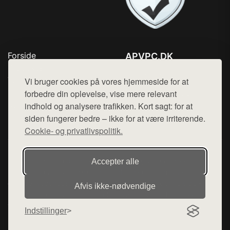
Forside
APVPC.DK
Produkter
Tlf. 78768672
Top Rabatter
Vi bruger cookies på vores hjemmeside for at
Mail:
hej@want.dk
Blog
forbedre din oplevelse, vise mere relevant
Kontakt
indhold og analysere trafikken. Kort sagt: for at
Cookie- og privatlivspolitik
siden fungerer bedre – ikke for at være irriterende.
Cookie- og privatlivspolitik.
Denne side er en del af want.dk, der udgiver en række
Accepter alle
hjemmesider med præsentation af forskellige produkter fra
diverse webshops. Der sælges ikke varer fra denne side - vi
Afvis ikke‑nødvendige
henviser til de shops, som sælger varen. Vi har heller ikke
varerne på lager.
Indstillinger
© 2026 apvpc.dk. Alle rettigheder forbeholdes.