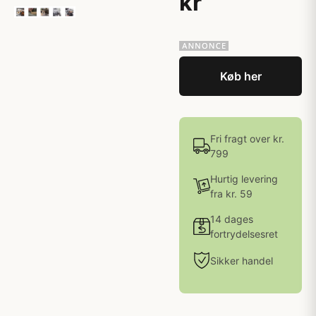
kr
Køb her
Fri fragt over kr.
799
Hurtig levering
fra kr. 59
14 dages
fortrydelsesret
Sikker handel