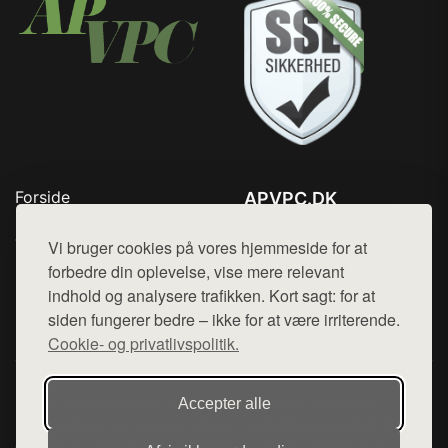
Forside
APVPC.DK
Produkter
Tlf. 78768672
Top Rabatter
Vi bruger cookies på vores hjemmeside for at
Mail:
hej@want.dk
Blog
forbedre din oplevelse, vise mere relevant
Kontakt
indhold og analysere trafikken. Kort sagt: for at
Cookie- og privatlivspolitik
siden fungerer bedre – ikke for at være irriterende.
Cookie- og privatlivspolitik.
Denne side er en del af want.dk, der udgiver en række
Accepter alle
hjemmesider med præsentation af forskellige produkter fra
diverse webshops. Der sælges ikke varer fra denne side - vi