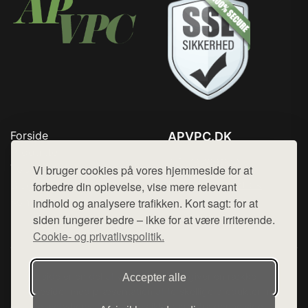
Forside
APVPC.DK
Produkter
Tlf. 78768672
Top Rabatter
Vi bruger cookies på vores hjemmeside for at
Mail:
hej@want.dk
Blog
forbedre din oplevelse, vise mere relevant
Kontakt
indhold og analysere trafikken. Kort sagt: for at
Cookie- og privatlivspolitik
siden fungerer bedre – ikke for at være irriterende.
Cookie- og privatlivspolitik.
Denne side er en del af want.dk, der udgiver en række
Accepter alle
hjemmesider med præsentation af forskellige produkter fra
diverse webshops. Der sælges ikke varer fra denne side - vi