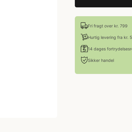
Fri fragt over kr. 799
Hurtig levering fra kr. 
14 dages fortrydelsesr
Sikker handel