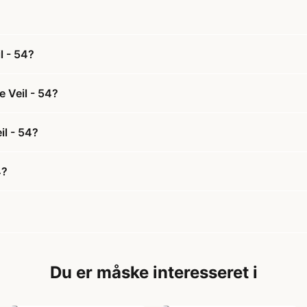
l - 54?
 Veil - 54?
il - 54?
4?
Du er måske interesseret i