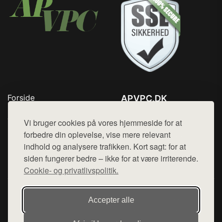
Forside
APVPC.DK
Produkter
Tlf. 78768672
Top Rabatter
Vi bruger cookies på vores hjemmeside for at
Mail:
hej@want.dk
Blog
forbedre din oplevelse, vise mere relevant
Kontakt
indhold og analysere trafikken. Kort sagt: for at
Cookie- og privatlivspolitik
siden fungerer bedre – ikke for at være irriterende.
Cookie- og privatlivspolitik.
Denne side er en del af want.dk, der udgiver en række
Accepter alle
hjemmesider med præsentation af forskellige produkter fra
diverse webshops. Der sælges ikke varer fra denne side - vi