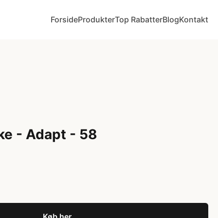
Forside
Produkter
Top Rabatter
Blog
Kontakt
e - Adapt - 58
Køb her