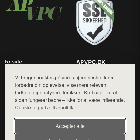
Forside
APVPC.DK
Produkter
Tlf. 78768672
Top Rabatter
Vi bruger cookies på vores hjemmeside for at
Mail:
hej@want.dk
Blog
forbedre din oplevelse, vise mere relevant
Kontakt
indhold og analysere trafikken. Kort sagt: for at
Cookie- og privatlivspolitik
siden fungerer bedre – ikke for at være irriterende.
Cookie- og privatlivspolitik.
Denne side er en del af want.dk, der udgiver en række
Accepter alle
hjemmesider med præsentation af forskellige produkter fra
diverse webshops. Der sælges ikke varer fra denne side - vi