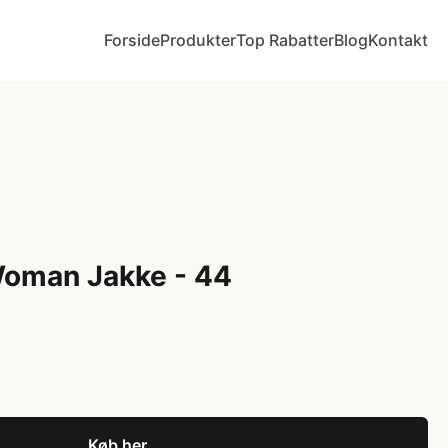
Forside
Produkter
Top Rabatter
Blog
Kontakt
oman Jakke - 44
Køb her