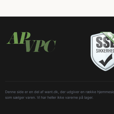
Denne side er en del af want.dk, der udgiver en række hjemmeside
som sælger varen. Vi har heller ikke varerne på lager.