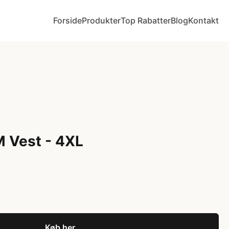
Forside
Produkter
Top Rabatter
Blog
Kontakt
M Vest - 4XL
Køb her