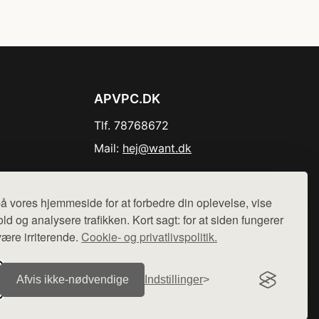
APVPC.DK
Tlf. 78768672
Mail:
hej@want.dk
Cookie- og privatlivspolitik
å vores hjemmeside for at forbedre din oplevelse, vise
ld og analysere trafikken. Kort sagt: for at siden fungerer
være irriterende.
Cookie- og privatlivspolitik.
r sælges ikke varer fra denne side - vi henviser til de shops,
Afvis ikke‑nødvendige
Indstillinger