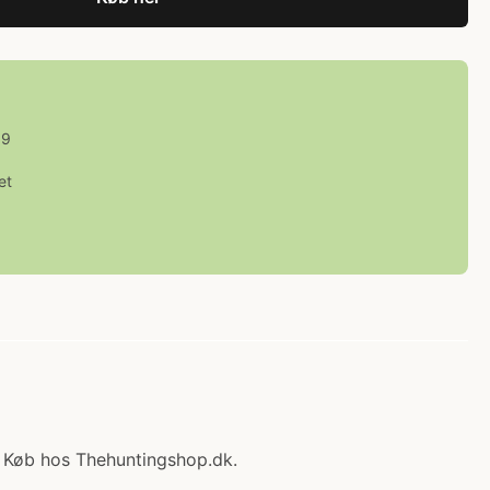
59
et
L Køb hos Thehuntingshop.dk.