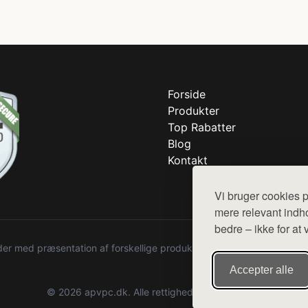
Forside
Produkter
Top Rabatter
Blog
Kontakt
Vi bruger cookies p
mere relevant indho
bedre – ikke for at 
r med præsentation af forskellige produkter fra diverse webshops. De
Accepter alle
© 2026 apvpc.dk. Alle rettigheder forbeholdes.