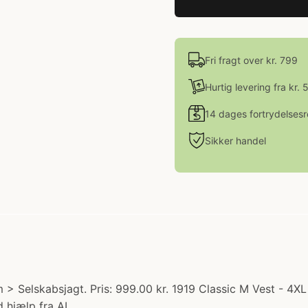
Fri fragt over kr. 799
Hurtig levering fra kr. 
14 dages fortrydelsesr
Sikker handel
 > Selskabsjagt. Pris: 999.00 kr. 1919 Classic M Vest - 4X
 hjælp fra AI.