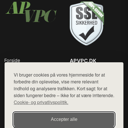
Forside
APVPC.DK
Produkter
Tlf. 78768672
Top Rabatter
Vi bruger cookies på vores hjemmeside for at
Mail:
hej@want.dk
Blog
forbedre din oplevelse, vise mere relevant
Kontakt
indhold og analysere trafikken. Kort sagt: for at
Cookie- og privatlivspolitik
siden fungerer bedre – ikke for at være irriterende.
Cookie- og privatlivspolitik.
Denne side er en del af want.dk, der udgiver en række
Accepter alle
hjemmesider med præsentation af forskellige produkter fra