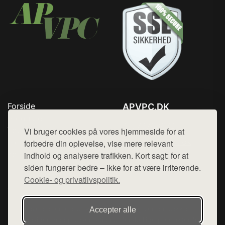
Forside
APVPC.DK
Produkter
Tlf. 78768672
Top Rabatter
Vi bruger cookies på vores hjemmeside for at
Mail:
hej@want.dk
Blog
forbedre din oplevelse, vise mere relevant
Kontakt
indhold og analysere trafikken. Kort sagt: for at
Cookie- og privatlivspolitik
siden fungerer bedre – ikke for at være irriterende.
Cookie- og privatlivspolitik.
Denne side er en del af want.dk, der udgiver en række
Accepter alle
hjemmesider med præsentation af forskellige produkter fra