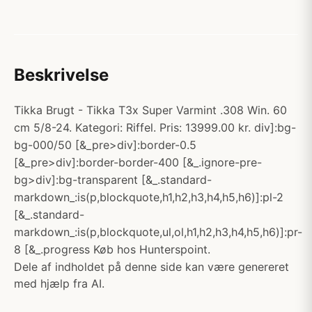
Beskrivelse
Tikka Brugt - Tikka T3x Super Varmint .308 Win. 60
cm 5/8-24. Kategori: Riffel. Pris: 13999.00 kr. div]:bg-
bg-000/50 [&_pre>div]:border-0.5
[&_pre>div]:border-border-400 [&_.ignore-pre-
bg>div]:bg-transparent [&_.standard-
markdown_:is(p,blockquote,h1,h2,h3,h4,h5,h6)]:pl-2
[&_.standard-
markdown_:is(p,blockquote,ul,ol,h1,h2,h3,h4,h5,h6)]:pr-
8 [&_.progress Køb hos Hunterspoint.
Dele af indholdet på denne side kan være genereret
med hjælp fra AI.