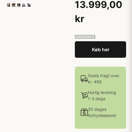
13.999,00
kr
Køb her
Gratis fragt over
kr. 499
Hurtig levering
1-3 dage
30 dages
fortrydelsesret