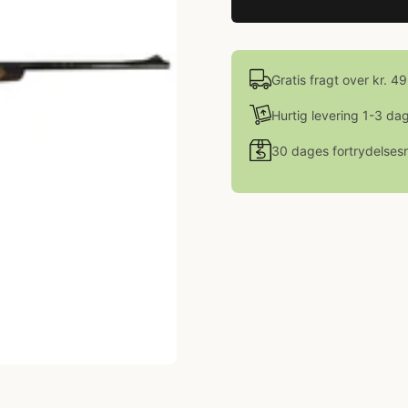
Gratis fragt over kr. 4
Hurtig levering 1-3 da
30 dages fortrydelsesr