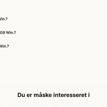
Win.?
308 Win.?
 Win.?
Du er måske interesseret i