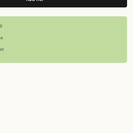
99
ge
et