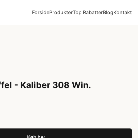
Forside
Produkter
Top Rabatter
Blog
Kontakt
ffel - Kaliber 308 Win.
Køb her