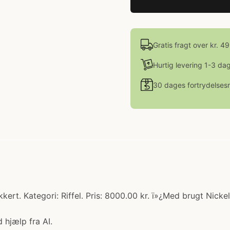
Gratis fragt over kr. 4
Hurtig levering 1-3 da
30 dages fortrydelsesr
kert. Kategori: Riffel. Pris: 8000.00 kr. ï»¿Med brugt Nick
 hjælp fra AI.