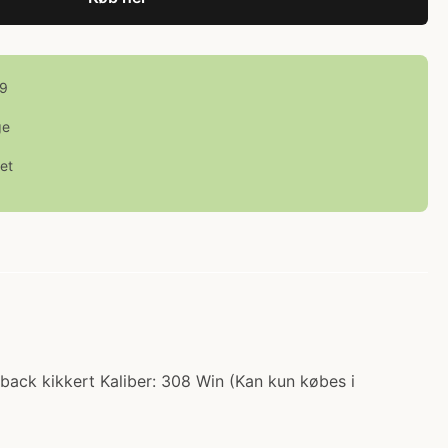
99
ge
et
elback kikkert Kaliber: 308 Win (Kan kun købes i