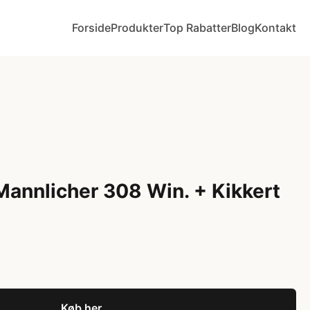
Forside
Produkter
Top Rabatter
Blog
Kontakt
 Mannlicher 308 Win. + Kikkert
Køb her