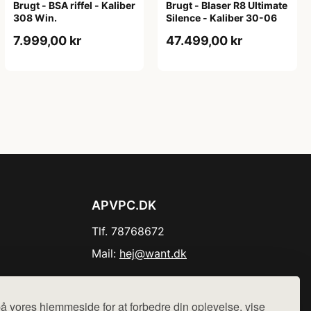
Brugt - BSA riffel - Kaliber
Brugt - Blaser R8 Ultimate
308 Win.
Silence - Kaliber 30-06
7.999,00 kr
47.499,00 kr
APVPC.DK
Tlf. 78768672
Mail:
hej@want.dk
Cookie- og privatlivspolitik
å vores hjemmeside for at forbedre din oplevelse, vise