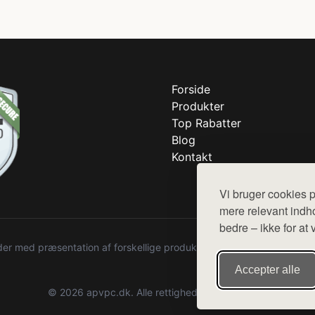
Forside
Produkter
Top Rabatter
Blog
Kontakt
Vi bruger cookies p
mere relevant indho
bedre – ikke for at 
r med præsentation af forskellige produkter fra diverse webshops. De
Accepter alle
© 2026 apvpc.dk. Alle rettigheder forbeholdes.