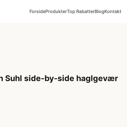
Forside
Produkter
Top Rabatter
Blog
Kontakt
n Suhl side-by-side haglgevær