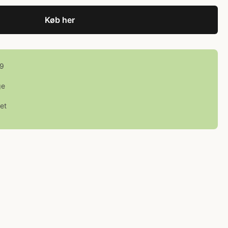
Køb her
99
ge
et