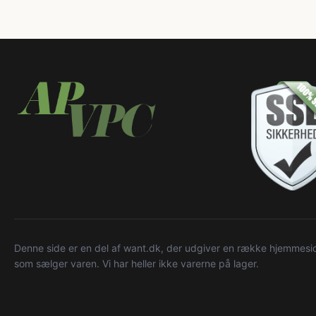
Denne side er en del af want.dk, der udgiver en række hjemmeside
som sælger varen. Vi har heller ikke varerne på lager.