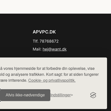
APVPC.DK
Tlf. 78768672
Mail:
hej@want.dk
Cookie- og privatlivspolitik
å vores hjemmeside for at forbedre din oplevelse, vise
ld og analysere trafikken. Kort sagt: for at siden fungerer
være irriterende.
Cookie- og privatlivspolitik.
r sælges ikke varer fra denne side - vi henviser til de shops,
Afvis ikke‑nødvendige
Indstillinger