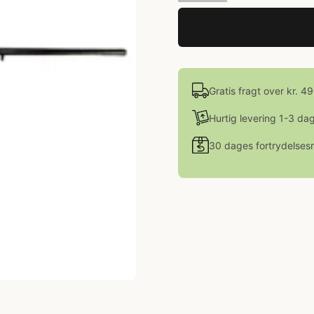
Gratis fragt over kr. 4
Hurtig levering 1-3 da
30 dages fortrydelsesr