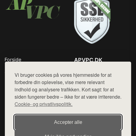
Forside
APVPC.DK
Produkter
Tlf. 78768672
Top Rabatter
Vi bruger cookies på vores hjemmeside for at
Mail:
hej@want.dk
Blog
forbedre din oplevelse, vise mere relevant
Kontakt
indhold og analysere trafikken. Kort sagt: for at
Cookie- og privatlivspolitik
siden fungerer bedre – ikke for at være irriterende.
Cookie- og privatlivspolitik.
Denne side er en del af want.dk, der udgiver en række
Accepter alle
hjemmesider med præsentation af forskellige produkter fra
diverse webshops. Der sælges ikke varer fra denne side - vi