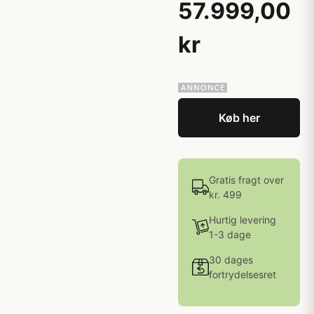
57.999,00
kr
Køb her
Gratis fragt over
kr. 499
Hurtig levering
1-3 dage
30 dages
fortrydelsesret