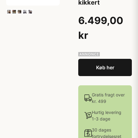
kikkert
6.499,00
kr
Køb her
Gratis fragt over
kr. 499
Hurtig levering
1-3 dage
30 dages
fortrydelsesret