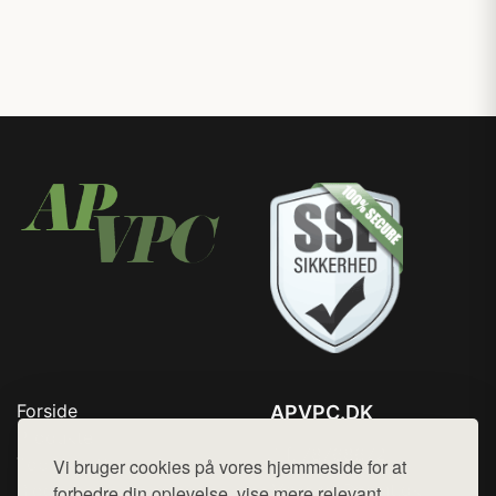
Forside
APVPC.DK
Produkter
Tlf. 78768672
Top Rabatter
Vi bruger cookies på vores hjemmeside for at
Mail:
hej@want.dk
Blog
forbedre din oplevelse, vise mere relevant