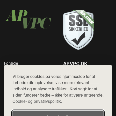
Forside
APVPC.DK
Produkter
Tlf. 78768672
Top Rabatter
Vi bruger cookies på vores hjemmeside for at
Mail:
hej@want.dk
Blog
forbedre din oplevelse, vise mere relevant
Kontakt
indhold og analysere trafikken. Kort sagt: for at
Cookie- og privatlivspolitik
siden fungerer bedre – ikke for at være irriterende.
Cookie- og privatlivspolitik.