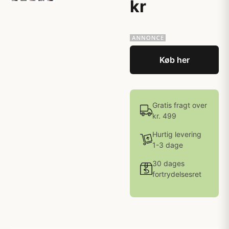
kr
Køb her
Gratis fragt over
kr. 499
Hurtig levering
1-3 dage
30 dages
fortrydelsesret