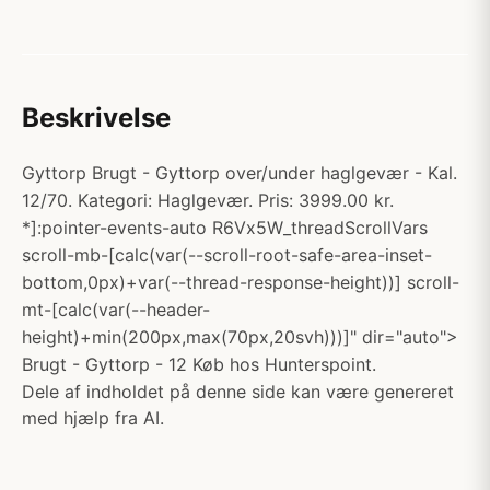
Beskrivelse
Gyttorp Brugt - Gyttorp over/under haglgevær - Kal.
12/70. Kategori: Haglgevær. Pris: 3999.00 kr.
*]:pointer-events-auto R6Vx5W_threadScrollVars
scroll-mb-[calc(var(--scroll-root-safe-area-inset-
bottom,0px)+var(--thread-response-height))] scroll-
mt-[calc(var(--header-
height)+min(200px,max(70px,20svh)))]" dir="auto">
Brugt - Gyttorp - 12 Køb hos Hunterspoint.
Dele af indholdet på denne side kan være genereret
med hjælp fra AI.