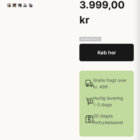
3.999,00
kr
Køb her
Gratis fragt over
kr. 499
Hurtig levering
1-3 dage
30 dages
fortrydelsesret