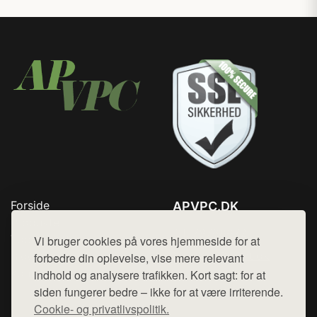
Forside
APVPC.DK
Produkter
Tlf. 78768672
Top Rabatter
Vi bruger cookies på vores hjemmeside for at
Mail:
hej@want.dk
Blog
forbedre din oplevelse, vise mere relevant
Kontakt
indhold og analysere trafikken. Kort sagt: for at
Cookie- og privatlivspolitik
siden fungerer bedre – ikke for at være irriterende.
Cookie- og privatlivspolitik.