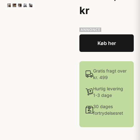
kr
Køb her
Gratis fragt over
kr. 499
Hurtig levering
1-3 dage
30 dages
fortrydelsesret