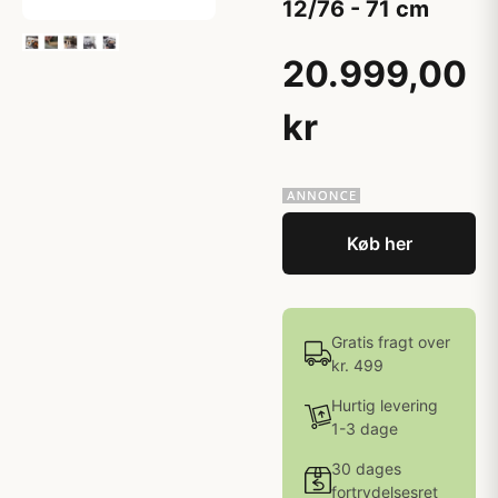
12/76 - 71 cm
20.999,00
kr
Køb her
Gratis fragt over
kr. 499
Hurtig levering
1-3 dage
30 dages
fortrydelsesret