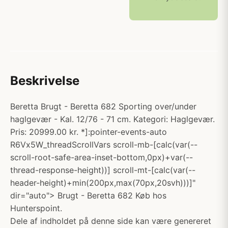
Beskrivelse
Beretta Brugt - Beretta 682 Sporting over/under
haglgevær - Kal. 12/76 - 71 cm. Kategori: Haglgevær.
Pris: 20999.00 kr. *]:pointer-events-auto
R6Vx5W_threadScrollVars scroll-mb-[calc(var(--
scroll-root-safe-area-inset-bottom,0px)+var(--
thread-response-height))] scroll-mt-[calc(var(--
header-height)+min(200px,max(70px,20svh)))]"
dir="auto"> Brugt - Beretta 682 Køb hos
Hunterspoint.
Dele af indholdet på denne side kan være genereret