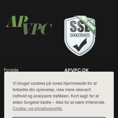
Forside
APVPC.DK
Produkter
Tlf. 78768672
Top Rabatter
Vi bruger cookies på vores hjemmeside for at
Mail:
hej@want.dk
Blog
forbedre din oplevelse, vise mere relevant
Kontakt
indhold og analysere trafikken. Kort sagt: for at
Cookie- og privatlivspolitik
siden fungerer bedre – ikke for at være irriterende.
Cookie- og privatlivspolitik.