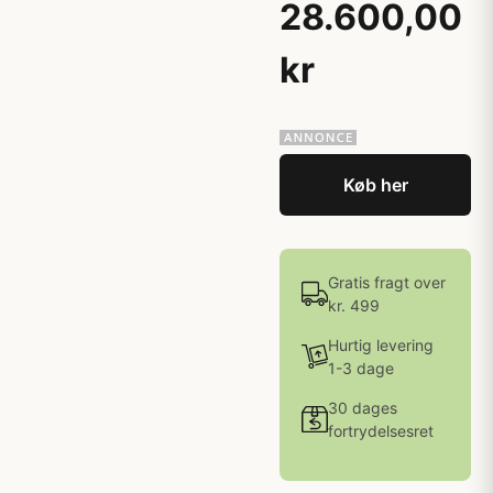
28.600,00
kr
Køb her
Gratis fragt over
kr. 499
Hurtig levering
1-3 dage
30 dages
fortrydelsesret