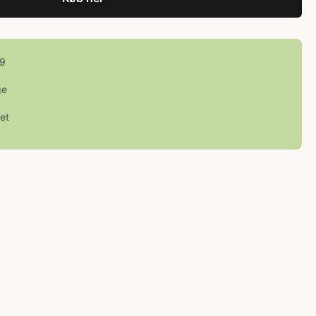
99
ge
et