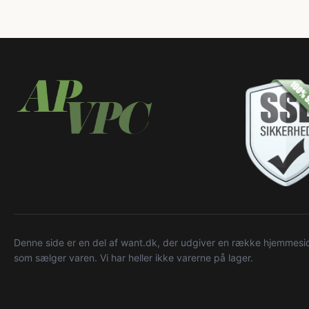
Denne side er en del af want.dk, der udgiver en række hjemmeside
som sælger varen. Vi har heller ikke varerne på lager.