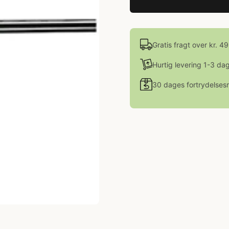
Gratis fragt over kr. 4
Hurtig levering 1-3 da
30 dages fortrydelsesr