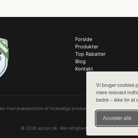
Forside
Produkter
Top Rabatter
Blog
Kontakt
Vi bruger cookies p
mere relevant indho
bedre – ikke for at 
r med præsentation af forskellige produkter fra diverse webshops. De
Accepter alle
© 2026 apvpc.dk. Alle rettigheder forbeholdes.