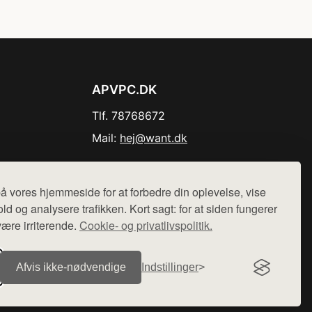
APVPC.DK
Tlf. 78768672
Mail:
hej@want.dk
Cookie- og privatlivspolitik
å vores hjemmeside for at forbedre din oplevelse, vise
ld og analysere trafikken. Kort sagt: for at siden fungerer
være irriterende.
Cookie- og privatlivspolitik.
r sælges ikke varer fra denne side - vi henviser til de shops,
Afvis ikke‑nødvendige
Indstillinger