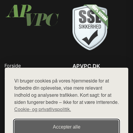
Forside
APVPC.DK
Produkter
Tlf. 78768672
Top Rabatter
Vi bruger cookies på vores hjemmeside for at
Mail:
hej@want.dk
Blog
forbedre din oplevelse, vise mere relevant
Kontakt
indhold og analysere trafikken. Kort sagt: for at
Cookie- og privatlivspolitik
siden fungerer bedre – ikke for at være irriterende.
Cookie- og privatlivspolitik.
Denne side er en del af want.dk, der udgiver en række
Accepter alle
hjemmesider med præsentation af forskellige produkter fra