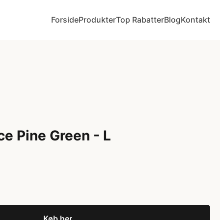
Forside
Produkter
Top Rabatter
Blog
Kontakt
ce Pine Green - L
Køb her