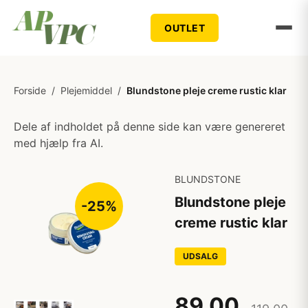
OUTLET
Forside
/
Plejemiddel
/
Blundstone pleje creme rustic klar
Dele af indholdet på denne side kan være genereret
med hjælp fra AI.
BLUNDSTONE
Blundstone pleje
-25%
creme rustic klar
UDSALG
89,00