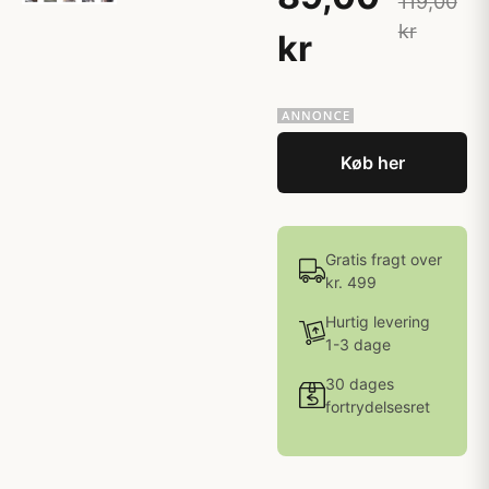
119,00
kr
kr
Køb her
Gratis fragt over
kr. 499
Hurtig levering
1-3 dage
30 dages
fortrydelsesret