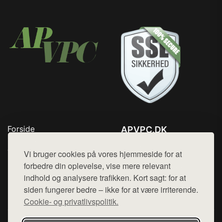
Forside
APVPC.DK
Produkter
Tlf. 78768672
Top Rabatter
Vi bruger cookies på vores hjemmeside for at
Mail:
hej@want.dk
Blog
forbedre din oplevelse, vise mere relevant
Kontakt
indhold og analysere trafikken. Kort sagt: for at
Cookie- og privatlivspolitik
siden fungerer bedre – ikke for at være irriterende.
Cookie- og privatlivspolitik.