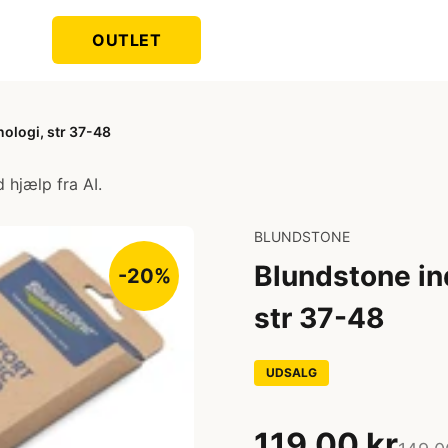
OUTLET
ologi, str 37-48
 hjælp fra AI.
BLUNDSTONE
Blundstone in
-20%
str 37-48
UDSALG
119,00 kr