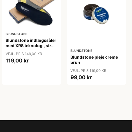
BLUNDSTONE
Blundstone indlægssåler
med XRS teknologi, str
37-48
BLUNDSTONE
VEJL. PRIS 149,00 KR
Blundstone pleje creme
119,00 kr
brun
VEJL. PRIS 119,00 KR
99,00 kr