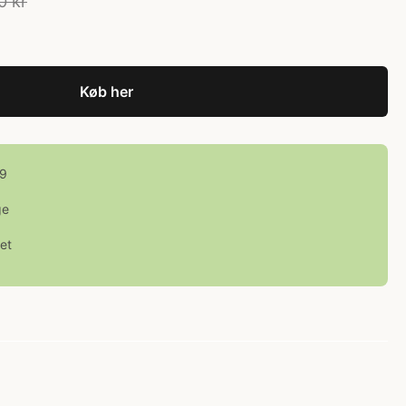
0 kr
Køb her
99
ge
et