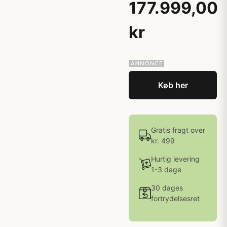
177.999,00
kr
Køb her
Gratis fragt over
kr. 499
Hurtig levering
1-3 dage
30 dages
fortrydelsesret