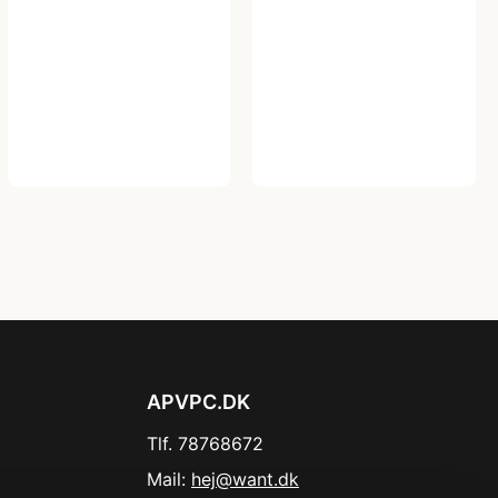
APVPC.DK
Tlf. 78768672
Mail:
hej@want.dk