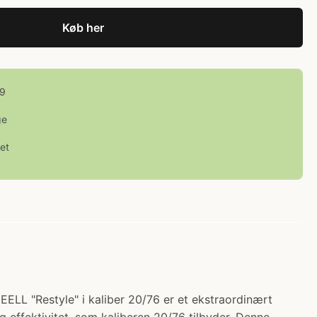
Køb her
99
ge
et
EELL "Restyle" i kaliber 20/76 er et ekstraordinært