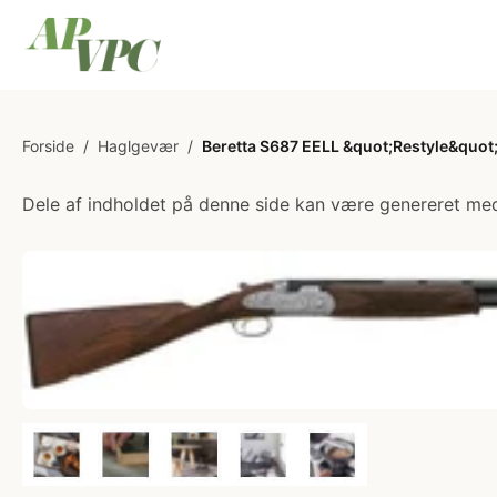
Forside
/
Haglgevær
/
Beretta S687 EELL &quot;Restyle&quot; 
Dele af indholdet på denne side kan være genereret med