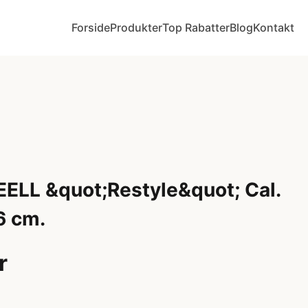
Forside
Produkter
Top Rabatter
Blog
Kontakt
EELL &quot;Restyle&quot; Cal.
6 cm.
r