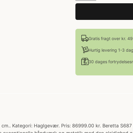
Gratis fragt over kr. 4
Hurtig levering 1-3 da
30 dages fortrydelsesr
cm.. Kategori: Haglgevær. Pris: 86999.00 kr. Beretta S687 