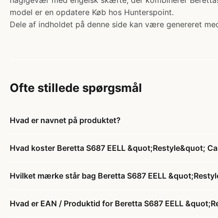
haglgevær med engelsk skæfte, der kombinerer Berettas 
model er en opdatere Køb hos Hunterspoint.
Dele af indholdet på denne side kan være genereret med
Ofte stillede spørgsmål
Hvad er navnet på produktet?
Hvad koster Beretta S687 EELL &quot;Restyle&quot; Cal
Hvilket mærke står bag Beretta S687 EELL &quot;Restyl
Hvad er EAN / Produktid for Beretta S687 EELL &quot;Re