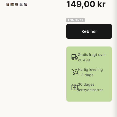
149,00 kr
Køb her
Gratis fragt over
kr. 499
Hurtig levering
1-3 dage
30 dages
fortrydelsesret