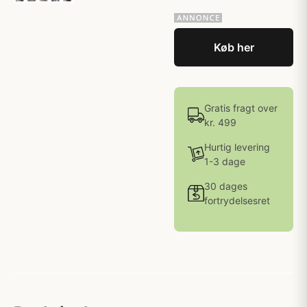
Køb her
Gratis fragt over
kr. 499
Hurtig levering
1-3 dage
30 dages
fortrydelsesret