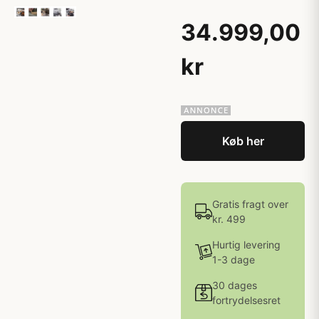
34.999,00
kr
Køb her
Gratis fragt over
kr. 499
Hurtig levering
1-3 dage
30 dages
fortrydelsesret