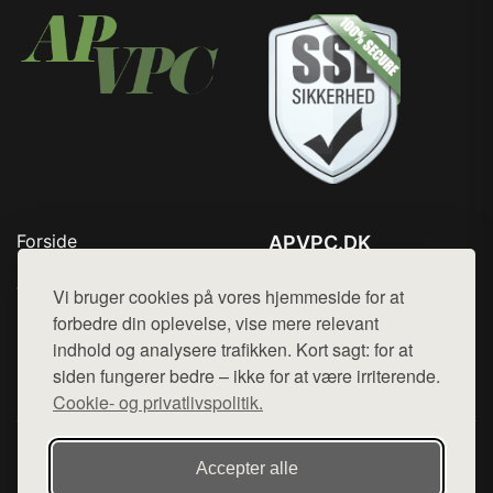
Forside
APVPC.DK
Produkter
Tlf. 78768672
Top Rabatter
Vi bruger cookies på vores hjemmeside for at
Mail:
hej@want.dk
Blog
forbedre din oplevelse, vise mere relevant
Kontakt
indhold og analysere trafikken. Kort sagt: for at
Cookie- og privatlivspolitik
siden fungerer bedre – ikke for at være irriterende.
Cookie- og privatlivspolitik.
Denne side er en del af want.dk, der udgiver en række
Accepter alle
hjemmesider med præsentation af forskellige produkter fra