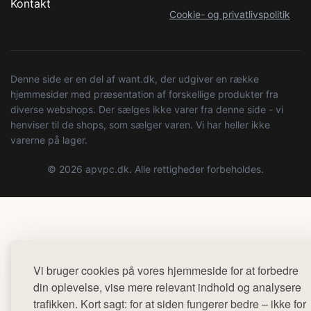
Kontakt
Cookie- og privatlivspolitik
Denne side er en del af want.dk, der udgiver en række
hjemmesider med præsentation af forskellige produkter fra
diverse webshops. Der sælges ikke varer fra denne side - vi
henviser til de shops, som sælger varen. Vi har heller ikke
varerne på lager.
© 2026 apvpc.dk. Alle rettigheder forbeholdes.
Vi bruger cookies på vores hjemmeside for at forbedre
din oplevelse, vise mere relevant indhold og analysere
trafikken. Kort sagt: for at siden fungerer bedre – ikke for