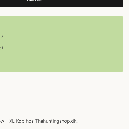
59
et
New - XL Køb hos Thehuntingshop.dk.