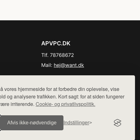
APVPC.DK
Tlf. 78768672
Mail:
hej@want.dk
Cookie- og privatlivspolitik
å vores hjemmeside for at forbedre din oplevelse, vise
ld og analysere trafikken. Kort sagt: for at siden fungerer
være irriterende.
Cookie- og privatlivspolitik.
r sælges ikke varer fra denne side - vi henviser til de shops,
Afvis ikke‑nødvendige
Indstillinger