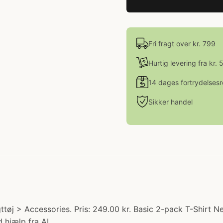
Fri fragt over kr. 799
Hurtig levering fra kr. 
14 dages fortrydelsesr
Sikker handel
ttøj > Accessories. Pris: 249.00 kr. Basic 2-pack T-Shirt 
 hjælp fra AI.