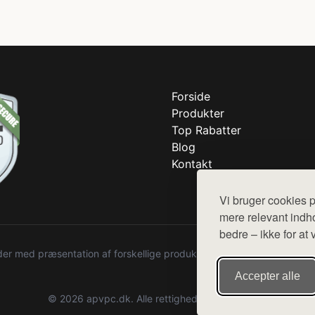
Forside
Produkter
Top Rabatter
Blog
Kontakt
Vi bruger cookies p
mere relevant indho
bedre – ikke for at 
r med præsentation af forskellige produkter fra diverse webshops. De
Accepter alle
© 2026 apvpc.dk. Alle rettigheder forbeholdes.