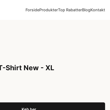
Forside
Produkter
Top Rabatter
Blog
Kontakt
T-Shirt New - XL
Køb her