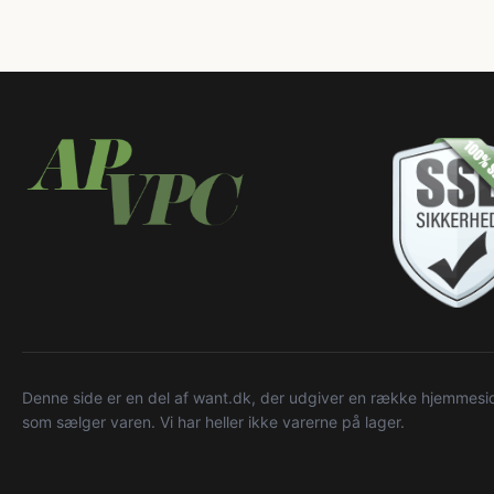
Denne side er en del af want.dk, der udgiver en række hjemmeside
som sælger varen. Vi har heller ikke varerne på lager.