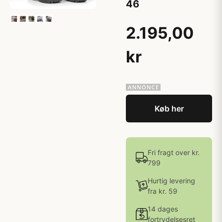
46
2.195,00
kr
Køb her
Fri fragt over kr.
799
Hurtig levering
fra kr. 59
14 dages
fortrydelsesret