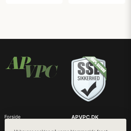
Forside
APVPC.DK
Produkter
Tlf. 78768672
Top Rabatter