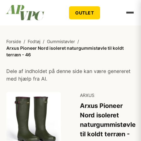
OUTLET
Forside
/
Fodtøj
/
Gummistøvler
/
Arxus Pioneer Nord isoleret naturgummistøvle til koldt
terræn - 46
Dele af indholdet på denne side kan være genereret
med hjælp fra AI.
ARXUS
Arxus Pioneer
Nord isoleret
naturgummistøvle
til koldt terræn -