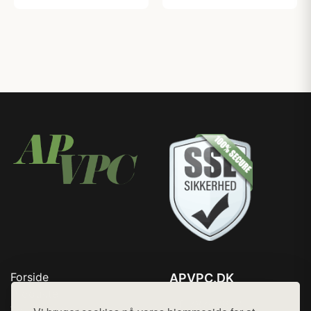
Forside
APVPC.DK
Produkter
Tlf. 78768672
Top Rabatter