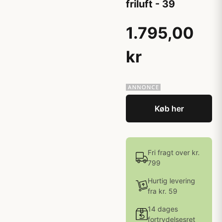
friluft - 39
1.795,00
kr
Køb her
Fri fragt over kr.
799
Hurtig levering
fra kr. 59
14 dages
fortrydelsesret