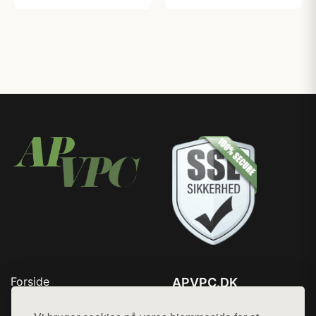
Forside
APVPC.DK
Produkter
Tlf. 78768672
Top Rabatter