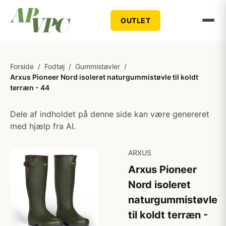
OUTLET
Forside
/
Fodtøj
/
Gummistøvler
/
Arxus Pioneer Nord isoleret naturgummistøvle til koldt
terræn - 44
Dele af indholdet på denne side kan være genereret
med hjælp fra AI.
ARXUS
Arxus Pioneer
Nord isoleret
naturgummistøvle
til koldt terræn -