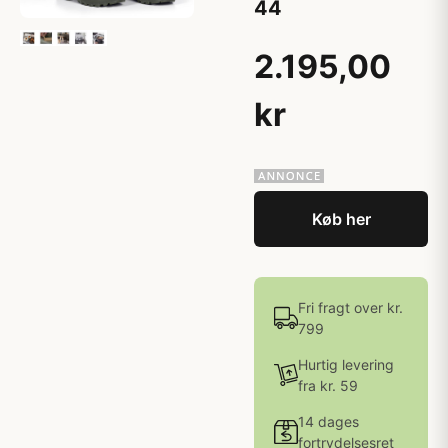
44
2.195,00
kr
Køb her
Fri fragt over kr.
799
Hurtig levering
fra kr. 59
14 dages
fortrydelsesret