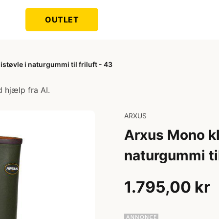
OUTLET
øvle i naturgummi til friluft - 43
 hjælp fra AI.
ARXUS
Arxus Mono kl
naturgummi til 
1.795,00 kr