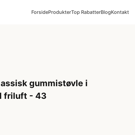
Forside
Produkter
Top Rabatter
Blog
Kontakt
assisk gummistøvle i
friluft - 43