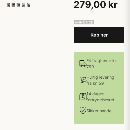
279,00 kr
Køb her
Fri fragt over kr.
799
Hurtig levering
fra kr. 59
14 dages
fortrydelsesret
Sikker handel