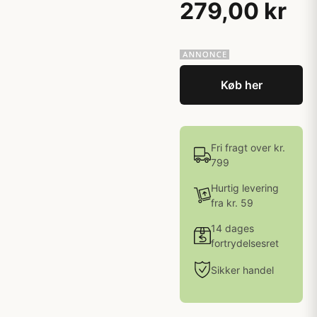
279,00 kr
Køb her
Fri fragt over kr.
799
Hurtig levering
fra kr. 59
14 dages
fortrydelsesret
Sikker handel