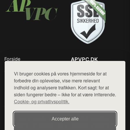
Forside
APVPC.DK
Produkter
Tlf. 78768672
Top Rabatter
Vi bruger cookies på vores hjemmeside for at
Mail:
hej@want.dk
Blog
forbedre din oplevelse, vise mere relevant
Kontakt
indhold og analysere trafikken. Kort sagt: for at
Cookie- og privatlivspolitik
siden fungerer bedre – ikke for at være irriterende.
Cookie- og privatlivspolitik.
Denne side er en del af want.dk, der udgiver en række
Accepter alle
hjemmesider med præsentation af forskellige produkter fra