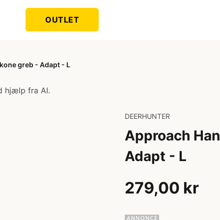
OUTLET
one greb - Adapt - L
 hjælp fra AI.
DEERHUNTER
Approach Hand
Adapt - L
279,00 kr