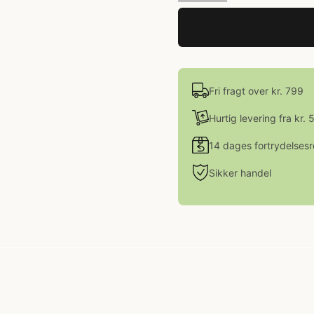
Fri fragt over kr. 799
Hurtig levering fra kr. 
14 dages fortrydelsesr
Sikker handel