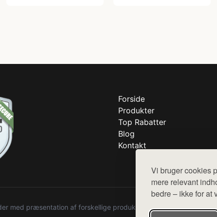
Forside
Produkter
Top Rabatter
Blog
Kontakt
Vi bruger cookies p
mere relevant indho
bedre – ikke for at 
r med præsentation af forskellige produkter fra diverse webshops. De