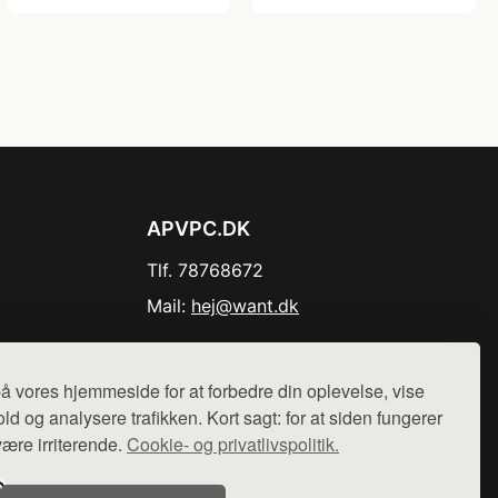
APVPC.DK
Tlf. 78768672
Mail:
hej@want.dk
Cookie- og privatlivspolitik
å vores hjemmeside for at forbedre din oplevelse, vise
ld og analysere trafikken. Kort sagt: for at siden fungerer
være irriterende.
Cookie- og privatlivspolitik.
r sælges ikke varer fra denne side - vi henviser til de shops,