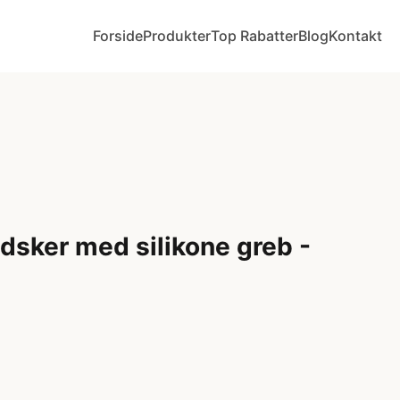
Forside
Produkter
Top Rabatter
Blog
Kontakt
sker med silikone greb -