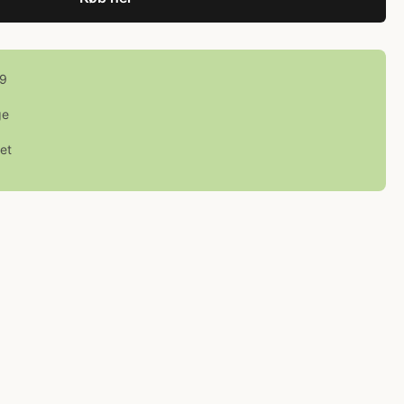
99
ge
et