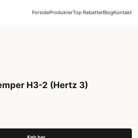
Forside
Produkter
Top Rabatter
Blog
Kontakt
æmper H3-2 (Hertz 3)
Køb her