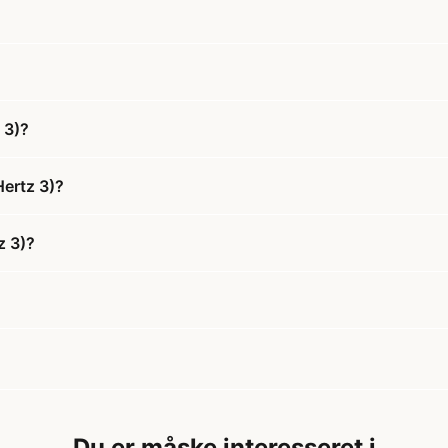
 3)?
ertz 3)?
z 3)?
Du er måske interesseret i