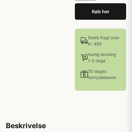
Køb her
Gratis fragt over
kr. 499
Hurtig levering
1-3 dage
30 dages
fortrydelsesret
Beskrivelse