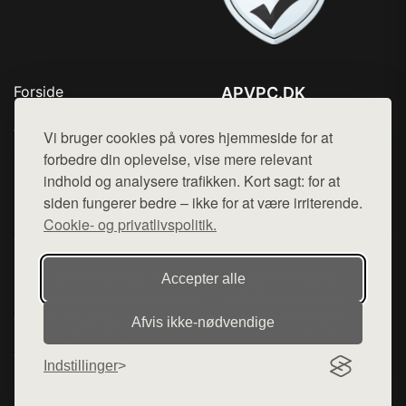
Forside
APVPC.DK
Produkter
Tlf. 78768672
Top Rabatter
Vi bruger cookies på vores hjemmeside for at
Mail:
hej@want.dk
Blog
forbedre din oplevelse, vise mere relevant
Kontakt
indhold og analysere trafikken. Kort sagt: for at
Cookie- og privatlivspolitik
siden fungerer bedre – ikke for at være irriterende.
Cookie- og privatlivspolitik.
Denne side er en del af want.dk, der udgiver en række
Accepter alle
hjemmesider med præsentation af forskellige produkter fra
diverse webshops. Der sælges ikke varer fra denne side - vi
Afvis ikke‑nødvendige
henviser til de shops, som sælger varen. Vi har heller ikke
varerne på lager.
Indstillinger
© 2026 apvpc.dk. Alle rettigheder forbeholdes.