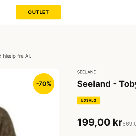
OUTLET
 hjælp fra AI.
SEELAND
Seeland - Tob
-70%
UDSALG
199,00 kr
669,