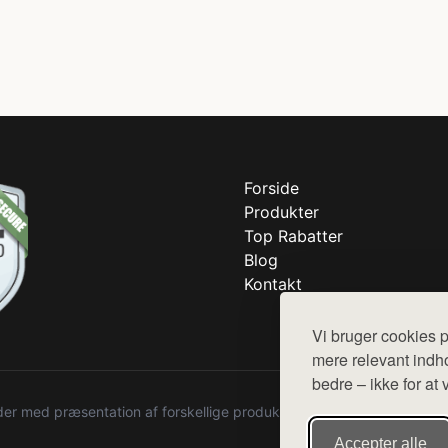
Forside
Produkter
Top Rabatter
Blog
Kontakt
Vi bruger cookies p
mere relevant indho
bedre – ikke for at 
r med præsentation af forskellige produkter fra diverse webshops. De
Accepter alle