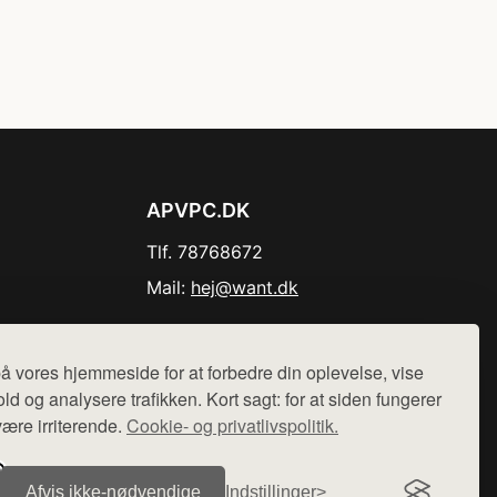
APVPC.DK
Tlf. 78768672
Mail:
hej@want.dk
Cookie- og privatlivspolitik
å vores hjemmeside for at forbedre din oplevelse, vise
ld og analysere trafikken. Kort sagt: for at siden fungerer
være irriterende.
Cookie- og privatlivspolitik.
r sælges ikke varer fra denne side - vi henviser til de shops,
Afvis ikke‑nødvendige
Indstillinger