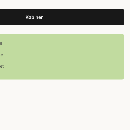
Køb her
99
ge
et