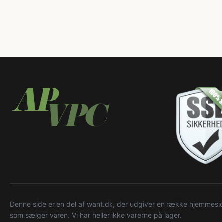
Denne side er en del af want.dk, der udgiver en række hjemmeside
som sælger varen. Vi har heller ikke varerne på lager.