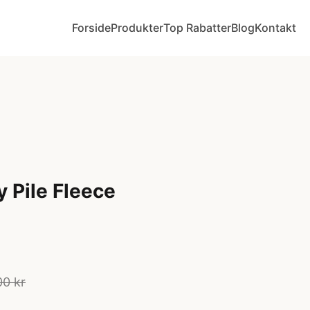
Forside
Produkter
Top Rabatter
Blog
Kontakt
y Pile Fleece
00 kr